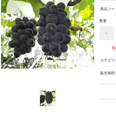
商品コー
数量
-
販
カテゴリ
販売期間